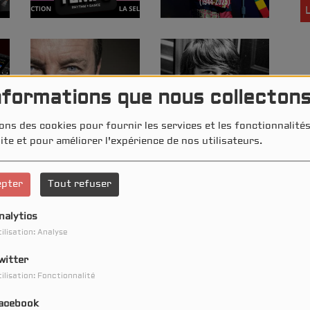
nformations que nous collecton
WELCOME 2 THE CLUB >>
0
ons des cookies pour fournir les services et les fonctionnalit
BEST OF
(P
ite et pour améliorer l'expérience de nos utilisateurs.
epter
Tout refuser
nalytics
ilisation: Analyse
17. CARRE VIP
1
N
witter
ilisation: Fonctionnalité
acebook