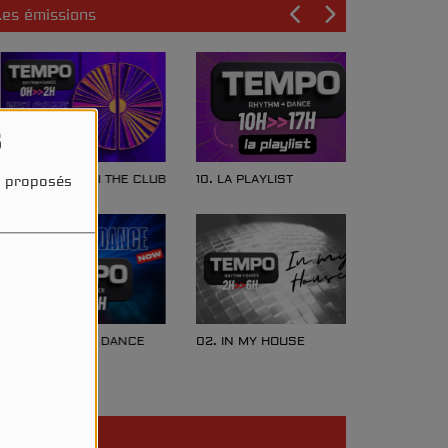
Les émissions
s
0. WELCOME II THE CLUB
10. LA PLAYLIST
és proposés
ART.II)
9. EVERYBODY DANCE
02. IN MY HOUSE
OW
Participez