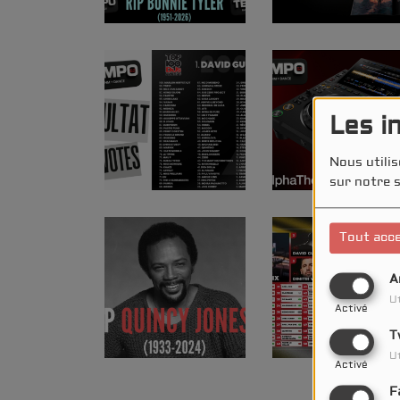
Les i
Nous utilis
sur notre s
Tout acc
A
Ut
Activé
T
Ut
Activé
F