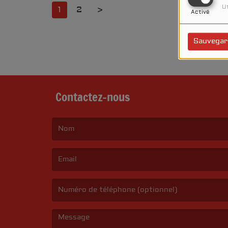
Ut
1
2
>
Activé
Sauvegar
Contactez-nous
(Le nom est obligatoire. )
(L’email est obligatoire. )