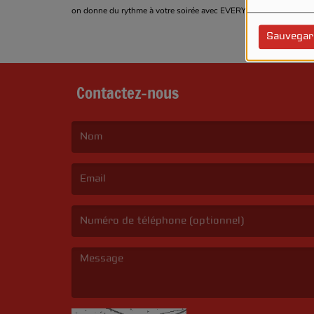
on donne du rythme à votre soirée avec EVERYBODY DANC
Sauvegar
Contactez-nous
(Le nom est obligatoire. )
(L’email est obligatoire. )
(Le message est obligatoire. )