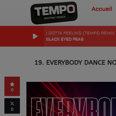
Accueil
I GOTTA FEELING (TEMPO REMIX 
BLACK EYED PEAS
19. EVERYBODY DANCE N
0
0