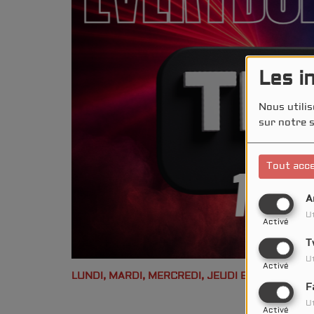
Les i
Nous utilis
sur notre s
Tout acc
A
Ut
Activé
T
Ut
Activé
LUNDI, MARDI, MERCREDI, JEUDI ET DIMANCHE,
F
Ut
Activé