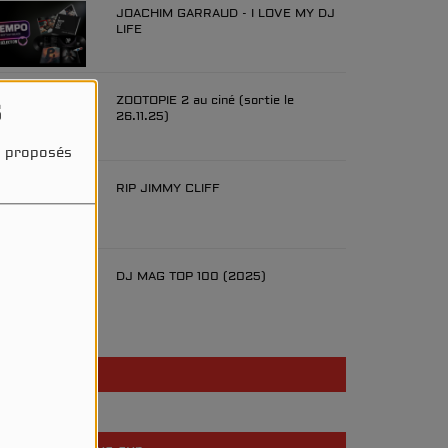
JOACHIM GARRAUD - I LOVE MY DJ
LIFE
ZOOTOPIE 2 au ciné (sortie le
s
26.11.25)
és proposés
RIP JIMMY CLIFF
DJ MAG TOP 100 (2025)
Participez