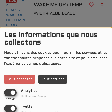
12:52
WAKE ME UP (TEMPO REMIX EDIT)
AVICII + ALOE BLACC
Les informations que nous
collectons
12:50
PASSE PAR CHEZ MOI (EDIT)
Nous utilisons des cookies pour fournir les services et les
fonctionnalités proposés sur notre site et pour améliorer
BIANCA COSTA + DANYL
l'expérience de nos utilisateurs.
12:46
Tout accepter
Tout refuser
MEDICINE (EDIT)
MILK INC
Analytics
Utilisation: Analyse
Activé
Twitter
12:44