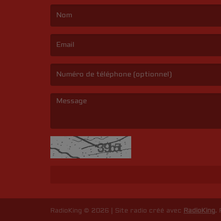
(Le nom est obligatoire. )
(L’email est obligatoire. )
(Le message est obligatoire. )
RadioKing © 2026 | Site radio créé avec
RadioKing
.