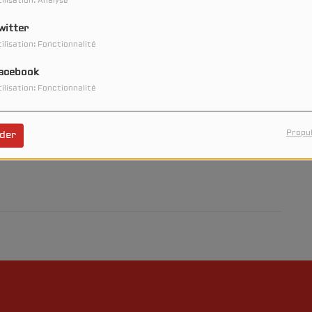
ilisation: Analyse
witter
ilisation: Fonctionnalité
acebook
ilisation: Fonctionnalité
 2 THE CLUB >> BEST OF
DE 19:00 À 00:00
Propul
der