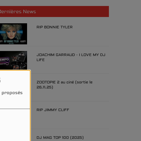
Dernières News
RIP BONNIE TYLER
JOACHIM GARRAUD - I LOVE MY DJ
LIFE
s
ZOOTOPIE 2 au ciné (sortie le
26.11.25)
és proposés
RIP JIMMY CLIFF
DJ MAG TOP 100 (2025)