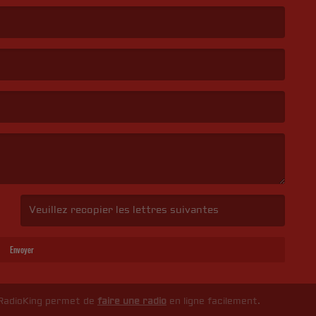
(Captcha invalide. )
Envoyer
 RadioKing permet de
faire une radio
en ligne facilement.