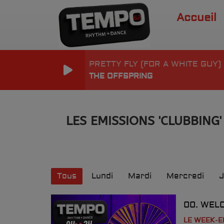
Accueil
PRETTY FLY (FOR A WHITE GUY) 
THE OFFSPRING
LES EMISSIONS 'CLUBBING'
Tous
Lundi
Mardi
Mercredi
J
00. WELC
LE WEEK-E