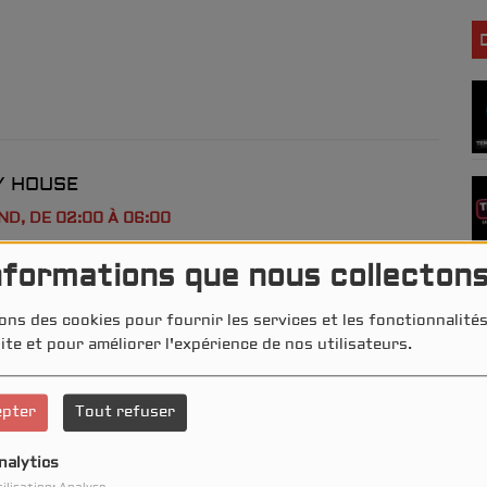
MY HOUSE
ND, DE 02:00 À 06:00
nformations que nous collecton
ons des cookies pour fournir les services et les fonctionnalit
ite et pour améliorer l'expérience de nos utilisateurs.
OME 2 THE CLUB >> LE MIX
epter
Tout refuser
 19:00 À 00:00
nalytics